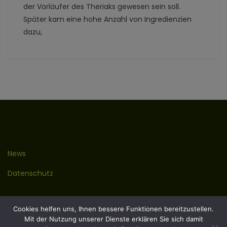
der Vorläufer des Theriaks gewesen sein soll.
Später kam eine hohe Anzahl von Ingredienzien
dazu,
News
Datenschutz
Kontakt
Cookies helfen uns, Ihnen bessere Funktionen bereitzustellen.
Mit der Nutzung unserer Dienste erklären Sie sich damit