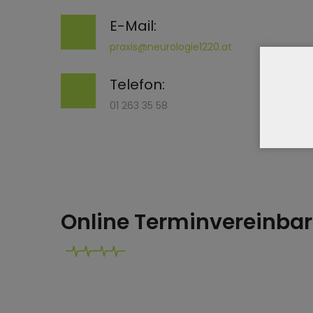
E-Mail:
praxis@neurologie1220.at
Telefon:
01 263 35 58
Online Terminvereinba