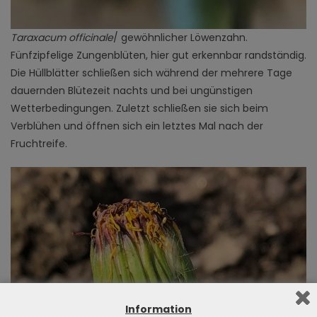
Taraxacum officinale
/ gewöhnlicher Löwenzahn.
Fünfzipfelige Zungenblüten, hier gut erkennbar randständig.
Die Hüllblätter schließen sich während der mehrere Tage
dauernden Blütezeit nachts und bei ungünstigen
Wetterbedingungen. Zuletzt schließen sie sich beim
Verblühen und öffnen sich ein letztes Mal nach der
Fruchtreife.
Information