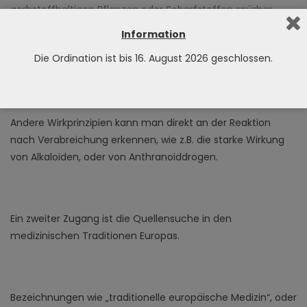
gerbstoffhaltigen Pflanzen oder Scharfstoffen spürbar
werden, oder die schleimigen Mucilaginosa. Sei es die Farbe
Information
von Flavonoiden und Cyaniden, oder der beständige
Die Ordination ist bis 16. August 2026 geschlossen.
Schaum von Saponinen.
Andere Wirkprinzipien kann man direkt an der Reaktion
nach Verabreichung erkennen, wie z.B. die starke Wirkung
von Alkaloiden, oder von Anthranoiddrogen.
Ein zweiter Zugang ist die Quellensuche in den
medizinischen Traditionen Europas.
Bezeichnungen wie „traditionelle europäische Medizin“, oder