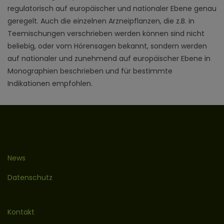
regulatorisch auf europäischer und nationaler Ebene genau
geregelt. Auch die einzelnen Arzneipflanzen, die z.B. in
Teemischungen verschrieben werden können sind nicht
beliebig, oder vom Hörensagen bekannt, sondern werden
auf nationaler und zunehmend auf europäischer Ebene in
Monographien beschrieben und für bestimmte
Indikationen empfohlen.
News
Datenschutz
Kontakt