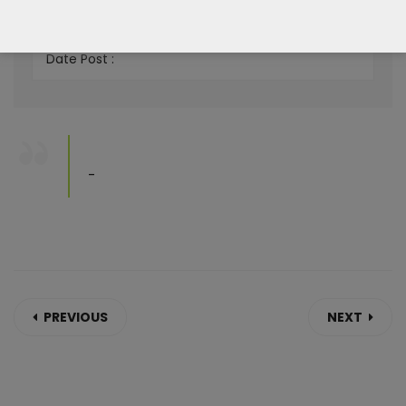
Skill :
Date Post :
-
PREVIOUS
NEXT