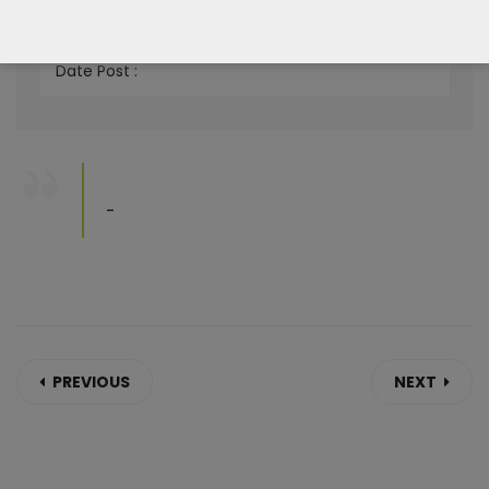
Skill :
Date Post :
-
PREVIOUS
NEXT