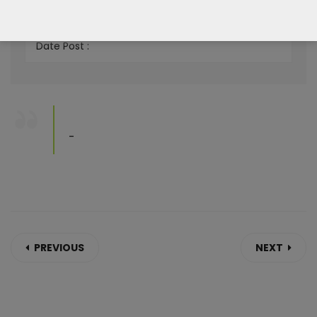
Skill :
Date Post :
-
PREVIOUS
NEXT