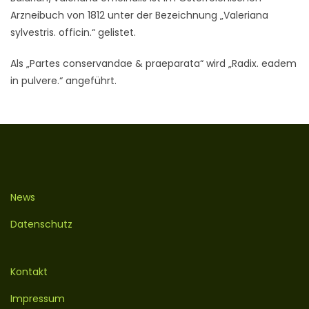
Arzneibuch von 1812 unter der Bezeichnung „Valeriana
sylvestris. officin.“ gelistet.
Als „Partes conservandae & praeparata“ wird „Radix. eadem
in pulvere.“ angeführt.
News
Datenschutz
Kontakt
Impressum